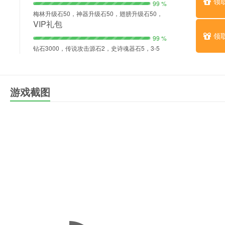
领
99 %
梅林升级石50，神器升级石50，翅膀升级石50，
神装升级石50，梅林之书[火之传承]（史诗SR）1
VIP礼包
领
99 %
钻石3000，传说攻击源石2，史诗魂器石5，3-5
级宝石箱2，精灵魔阵[风之乐章]（史诗SR）1
游戏截图