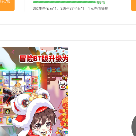
取礼包
88 %
3级攻击宝石*1、3级生命宝石*1、1元充值额度
*100、强化矿晶*200