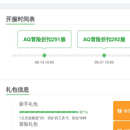
开服时间表
AQ冒险折扣291服
AQ冒险折扣292服
08-14 10:00
08-21 10:00
礼包信息
新手礼包
领
87 %
1元充值额度*20、挖矿的工具*3、彩钻*888
冒险礼包