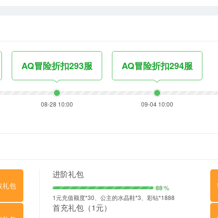
AQ冒险折扣293服
AQ冒险折扣294服
08-28 10:00
09-04 10:00
进阶礼包
取礼包
88 %
1元充值额度*30、公主的水晶鞋*3、彩钻*1888
首充礼包（1元）