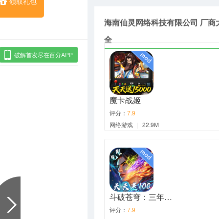
领取礼包
海南仙灵网络科技有限公司 厂商
全
破解首发尽在百分APP
魔卡战姬
评分：
7.9
网络游戏
|
22.9M
斗破苍穹：三年…
评分：
7.9