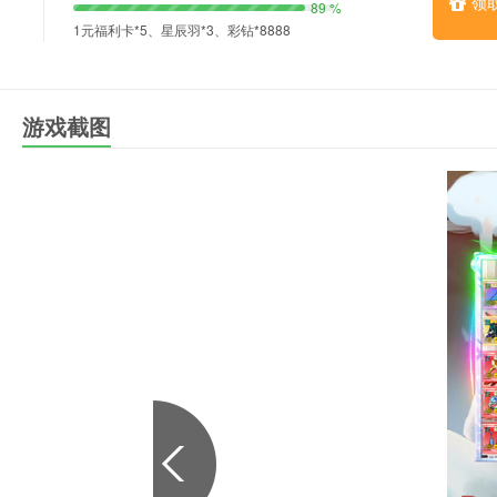
领
89 %
1元福利卡*5、星辰羽*3、彩钻*8888
游戏截图