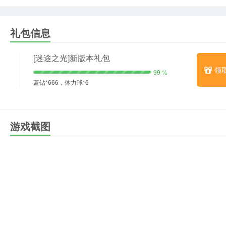
礼包信息
[迷途之光]新版本礼包
领
99 %
蓝钻*666，体力球*6
游戏截图