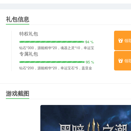
礼包信息
特权礼包
领
94 %
钻石*300，源能精华*20，魂器之灵*10，幸运宝
石*5
专属礼包
领
95 %
钻石*200，源能精华*20，幸运宝石*5，盖亚金
尘*2
游戏截图