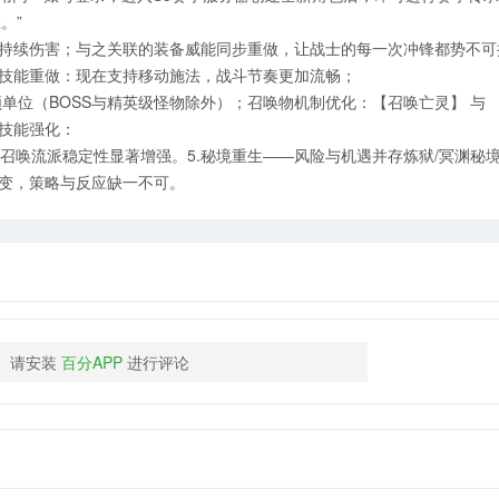
。”
持续伤害；与之关联的装备威能同步重做，让战士的每一次冲锋都势不可挡
】技能重做：现在支持移动施法，战斗节奏更加流畅；
单位（BOSS与精英级怪物除外）；召唤物机制优化：【召唤亡灵】 与 
技能强化：
，召唤流派稳定性显著增强。5.秘境重生——风险与机遇并存炼狱/冥渊秘
变，策略与反应缺一不可。
请安装
百分APP
进行评论