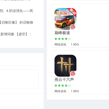
。4.职业强化——死
【召唤巨像】 的召唤物
巅峰极速
境新增词缀 【虚空】：
网络游戏
|
1.95G
燕云十六声
网络游戏
|
1.96G