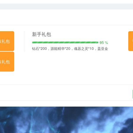
新手礼包
取礼包
95 %
钻石*200，源能精华*20，魂器之灵*10，盖亚金
尘*2
取礼包