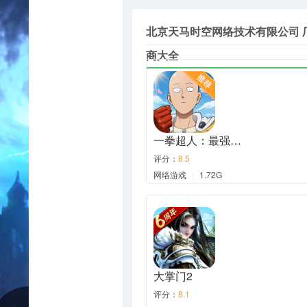
北京天马时空网络技术有限公司 
商大全
一拳超人：最强…
评分：
8.5
网络游戏
|
1.72G
大掌门2
评分：
8.1