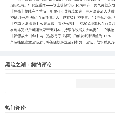
启新征程。3.职业重做——战士崛起“怒火化为冲锋，勇气铸就永恒
【冲锋】技能完全重做：现在可引导持续加速，并对沿途敌人造成
神镰刀·死灵法师“直面恐惧之人，终将被死神垂青。”【夺魂之镰
【夺魂之镰·收割】效果重做：造成伤害时，有20%概率秒杀非首领
在副本完成后可随玩家带出副本，持续作战能力大幅提升；召唤物
【骷髅战士·冲锋】与【骷髅弓手·箭雨】的触发概率调整为100%
角色接触虚空区域后，将被随机传送至副本另一区域，战场瞬息万
黑暗之潮：契约评论
热门评论