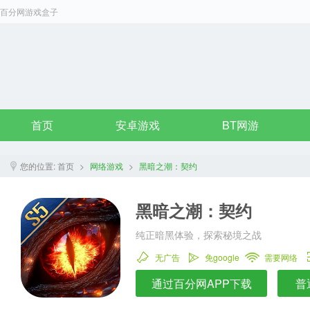
百分网游戏盒子
首页
安卓游戏
BT网游
您的位置:
首页
>
网络游戏
>
黑暗之潮：契约
黑暗之潮：契约
纯正暗黑体验，探索秘境之战
无广告
免google
需要网络
通过百分网APP下载
普