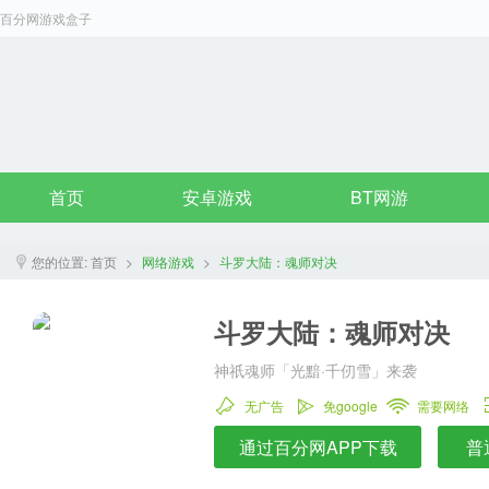
百分网游戏盒子
首页
安卓游戏
BT网游
您的位置:
首页
>
网络游戏
>
斗罗大陆：魂师对决
斗罗大陆：魂师对决
神祇魂师「光黯·千仞雪」来袭
无广告
免google
需要网络
通过百分网APP下载
普