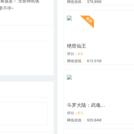
春盛宴！ 全新神祇魂
网络游戏
|
378.89M
拿不停~
绝世仙王
评分：
8.6
网络游戏
|
613.31M
斗罗大陆：武魂…
评分：
8.3
网络游戏
|
929.84M