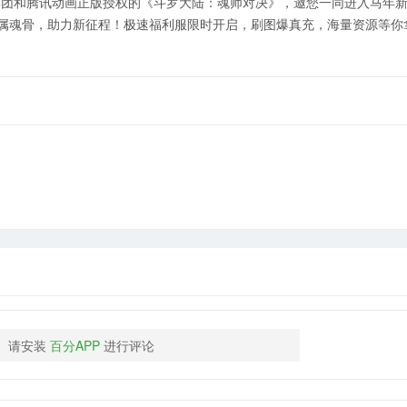
文集团和腾讯动画正版授权的《斗罗大陆：魂师对决》，邀您一同进入马年新
专属魂骨，助力新征程！极速福利服限时开启，刷图爆真充，海量资源等你
请安装
百分APP
进行评论