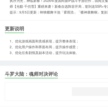
执序为光，神临新春！2026年度国民级IP战斗手游巨作，由阅
师【光黯·千仞雪】重磅来袭！新春自选阵容开局，签到送SSR+
提示 : 9月5日更新：眸映蝶舞卡池「霍雨浩」「蝶神唐舞桐」复刻
更新说明
1、优化游戏画面和质感表现，提升整体表现；
2、优化用户操作和界面布局，提升操作感受；
3、优化任务剧情及副本活动，提升玩法体验。
斗罗大陆：魂师对决评论