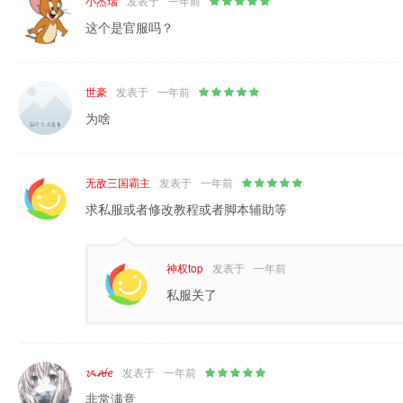
小杰瑞
发表于
一年前
这个是官服吗？
世豪
发表于
一年前
为啥
无敌三国霸主
发表于
一年前
求私服或者修改教程或者脚本辅助等
神权top
发表于
一年前
私服关了
ᝰꫛꫀ
发表于
一年前
非常满意