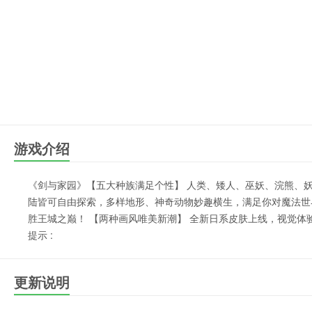
游戏介绍
《剑与家园》【五大种族满足个性】 人类、矮人、巫妖、浣熊、妖
陆皆可自由探索，多样地形、神奇动物妙趣横生，满足你对魔法世
胜王城之巅！ 【两种画风唯美新潮】 全新日系皮肤上线，视觉
提示 :
更新说明