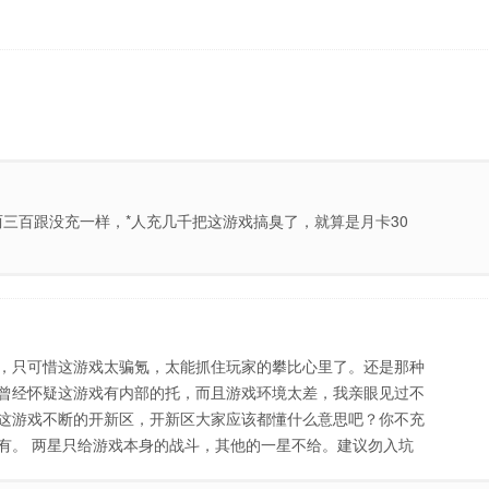
三百跟没充一样，*人充几千把这游戏搞臭了，就算是月卡30
了
，只可惜这游戏太骗氪，太能抓住玩家的攀比心里了。还是那种
曾经怀疑这游戏有内部的托，而且游戏环境太差，我亲眼见过不
这游戏不断的开新区，开新区大家应该都懂什么意思吧？你不充
有。 两星只给游戏本身的战斗，其他的一星不给。建议勿入坑