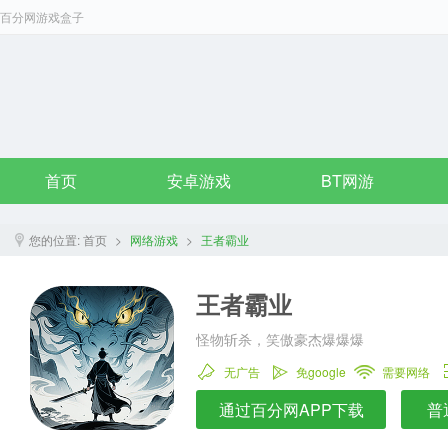
百分网游戏盒子
首页
安卓游戏
BT网游
您的位置:
首页
>
网络游戏
>
王者霸业
王者霸业
怪物斩杀，笑傲豪杰爆爆爆
无广告
免google
需要网络
通过百分网APP下载
普