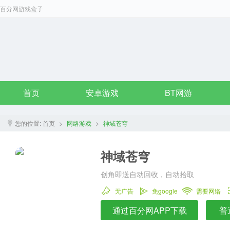
百分网游戏盒子
首页
安卓游戏
BT网游
您的位置:
首页
>
网络游戏
>
神域苍穹
神域苍穹
创角即送自动回收，自动拾取
无广告
免google
需要网络
通过百分网APP下载
普