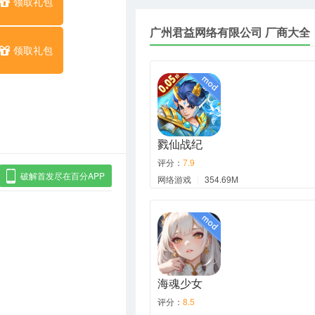
领取礼包
广州君益网络有限公司 厂商大全
领取礼包
戮仙战纪
评分：
7.9
破解首发尽在百分APP
网络游戏
|
354.69M
海魂少女
评分：
8.5