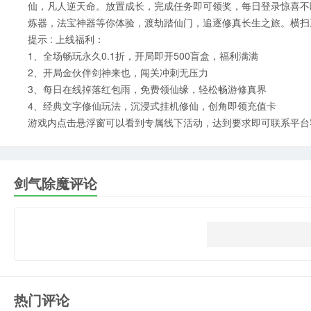
仙，凡人逆天命。放置成长，完成任务即可领奖，每日登录惊喜不
炼器，法宝神器等你体验，渡劫踏仙门，追逐修真长生之旅。横扫
提示 : 上线福利：
1、全场畅玩永久0.1折，开局即开500盲盒，福利满满
2、开局金伙伴剑神来也，闯关冲刺无压力
3、每日在线掉落红包雨，免费领仙缘，轻松畅游修真界
4、经典文字修仙玩法，沉浸式挂机修仙，创角即领充值卡
游戏内点击悬浮窗可以看到专属线下活动，达到要求即可联系平台
剑气除魔评论
热门评论