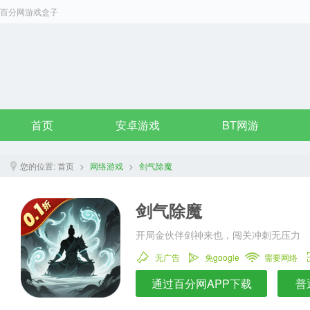
百分网游戏盒子
首页
安卓游戏
BT网游
您的位置:
首页
>
网络游戏
>
剑气除魔
剑气除魔
开局金伙伴剑神来也，闯关冲刺无压力
无广告
免google
需要网络
通过百分网APP下载
普