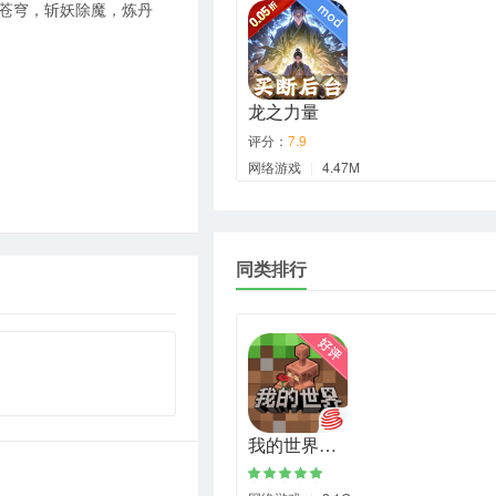
苍穹，斩妖除魔，炼丹
龙之力量
评分：
7.9
网络游戏
|
4.47M
同类排行
我的世界…