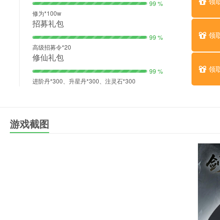
领
99 %
修为*100w
招募礼包
领
99 %
高级招募令*20
修仙礼包
领
99 %
进阶丹*300、升星丹*300、注灵石*300
游戏截图