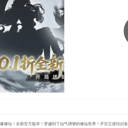
 折神壕修仙！全新官方版本！穿越到了仙气缥缈的修仙世界！开宗立派结识