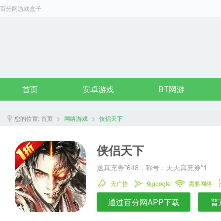
百分网游戏盒子
首页
安卓游戏
BT网游
您的位置:
首页
>
网络游戏
>
侠侣天下
侠侣天下
送真充券*648，称号：天天真充券*1
无广告
免google
需要网络
通过百分网APP下载
普