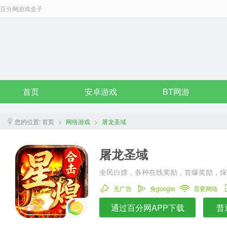
百分网游戏盒子
首页
安卓游戏
BT网游
您的位置:
首页
>
网络游戏
>
屠龙圣域
屠龙圣域
全民白嫖，各种在线奖励，首爆奖励，保
无广告
免google
需要网络
通过百分网APP下载
普