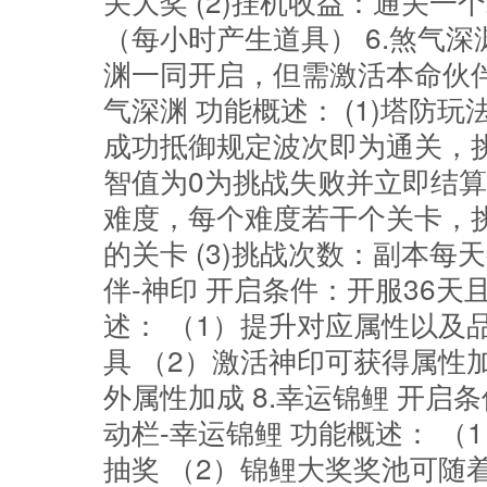
关大奖 (2)挂机收益：通关
（每小时产生道具） 6.煞气深
渊一同开启，但需激活本命伙伴
气深渊 功能概述： (1)塔防
成功抵御规定波次即为通关，
智值为0为挑战失败并立即结算
难度，每个难度若干个关卡，
的关卡 (3)挑战次数：副本每
伴-神印 开启条件：开服36天
述： （1）提升对应属性以及
具 （2）激活神印可获得属性
外属性加成 8.幸运锦鲤 开启
动栏-幸运锦鲤 功能概述： 
抽奖 （2）锦鲤大奖奖池可随