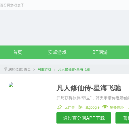
百分网游戏盒子
首页
安卓游戏
BT网游
您的位置:
首页
>
网络游戏
>
凡人修仙传-星海飞驰
凡人修仙传-星海飞驰
开局获得伙伴“韩立”，韩天帝带你遨游仙
无广告
免google
需要网络
通过百分网APP下载
普