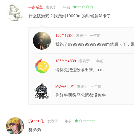
—条咸鱼
发表于
一年前
什么破游戏？我跑到10000m的时候竟然卡了
150**1384
发表于
一年前
我跑了9999999999999999m然后卡
136****4839
发表于
一年前
请你先把这数读出来。xxs
MC–落叶🍂
发表于
一年前
你好牛啊😱马化腾都没你牛
卐E〰H卍
发表于
一年前
臭弟弟！