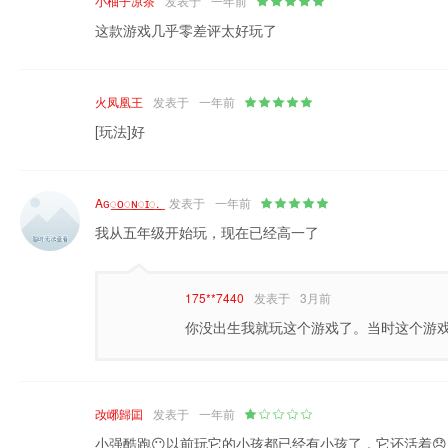
小柚子凉茶
发表于
一年前
这款游戏几乎零差评太好玩了
火凤凰王
发表于
一年前
[玩法]好
Aɢ꯭ᴏ꯭ɴ꯭ɪ꯭.
发表于
一年前
我从五年级开始玩，现在已经高一了
175**7440
发表于
3月前
你没出生我就玩这个游戏了。当时这个游
妀峫歸囸
发表于
一年前
小强酷跑😶️以前玩它的小孩都已经有小孩了，它还活着😞️